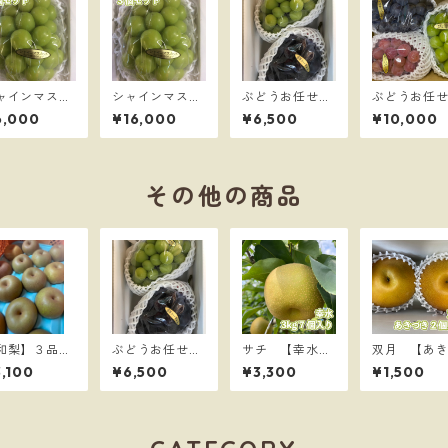
ャインマスカ
シャインマスカ
ぶどうお任せ2
ぶどうお任せ
ト燦-san- 1
ット燦-san-
種詰め 80サイ
種詰め 80
6,000
¥16,000
¥6,500
¥10,000
 60サイズ
3房 80サイズ
ズ
ズ
その他の商品
和梨】３品種
ぶどうお任せ2
サチ 【幸水】
双月 【あ
期便 豊水・
種詰め 80サイ
3kg ７個入
き】2個入り
,100
¥6,500
¥3,300
¥1,500
きづき・甘
ズ
り 80サイズ
0サイズ
kg 80サ
ズ