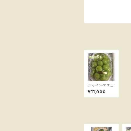
シャインマスカ
ット燦-san-
¥11,000
2房 80サイズ