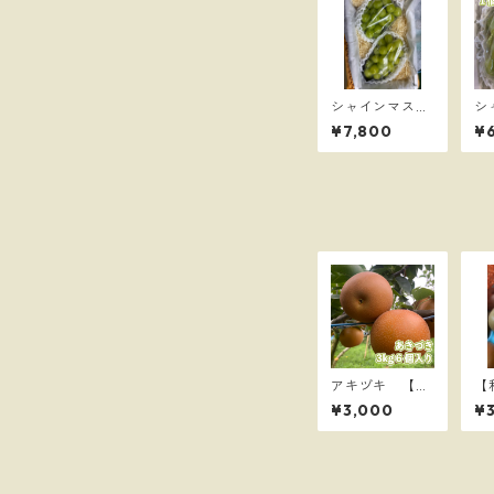
シャインマスカ
シ
ット2房入り 8
ッ
¥7,800
¥
0サイズ
房
アキヅキ 【あ
【
きづき】3kg
定
¥3,000
¥3
6個入り 80サ
あ
イズ
太 3
イ