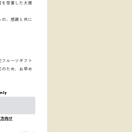
賞を受賞した大房
への、感謝と共に
定フルーツギフト
定のため、お早め
nly
の方向け