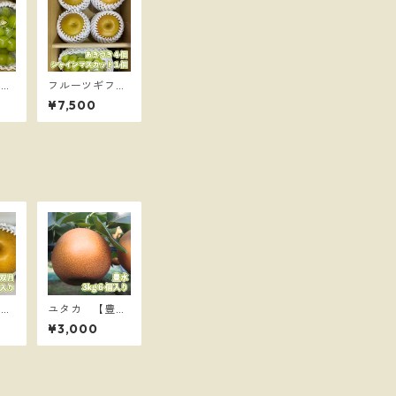
3
フルーツギフ
サイ
ト 雅 【あき
¥7,500
づき4個】【シ
ャインマスカッ
ト1房】80サイ
ズ
きづ
ユタカ 【豊
 6
水】3kg ６個
¥3,000
入り 80サイズ